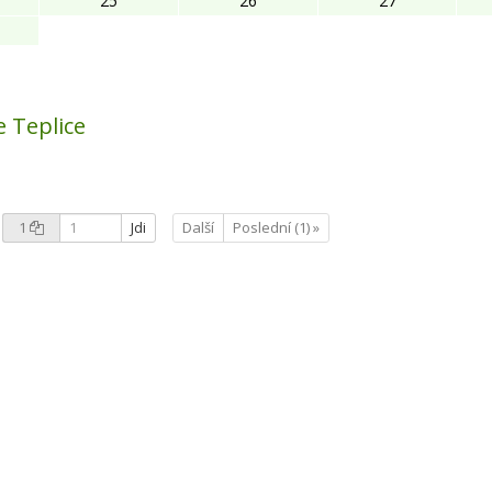
25
26
27
 Teplice
1
Jdi
Další
Poslední (1) »