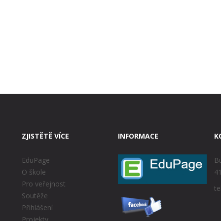
ZJISTĚTĚ VÍCE
INFORMACE
K
EduPage
Bu
O škole
41
Pro veřejnost
te
Soutěže
Přihlášení
Projekty