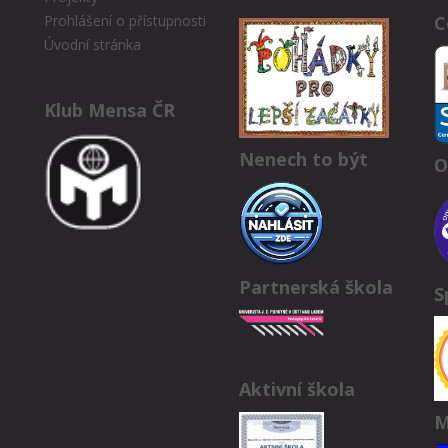
C
Prohlášení o přístupnosti
Úvodní stránka
Klub Mensa ČR
Nenech to být
O
Partnerská škola
S
Aktivní škola
M