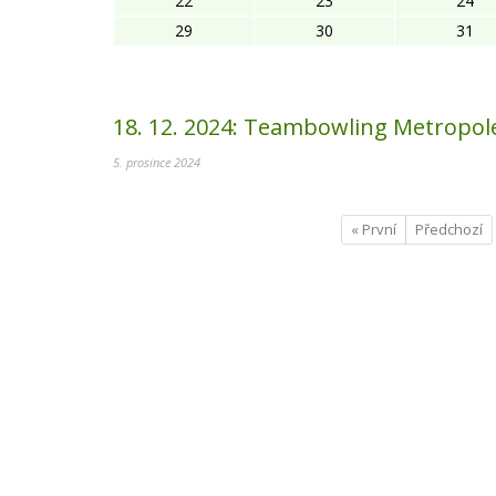
22
23
24
29
30
31
18. 12. 2024:
Teambowling Metropole
5. prosince 2024
« První
Předchozí