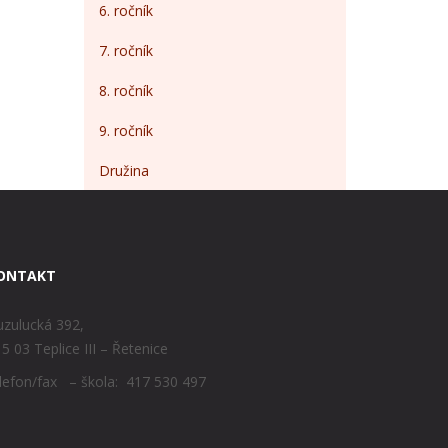
6. ročník
7. ročník
8. ročník
9. ročník
Družina
ONTAKT
zulucká 392,
5 03 Teplice III – Řetenice
lefon/fax – škola: 417 530 497