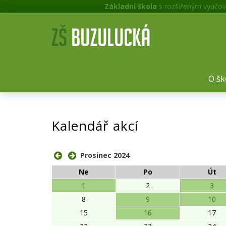
Základní škola
s rozšířeným vyučov
O šk
Kalendář akcí
Prosinec 2024
Ne
Po
Út
1
2
3
8
9
10
15
16
17