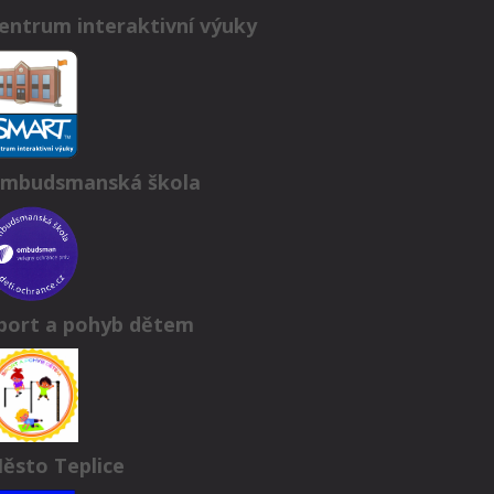
entrum interaktivní výuky
mbudsmanská škola
port a pohyb dětem
ěsto Teplice