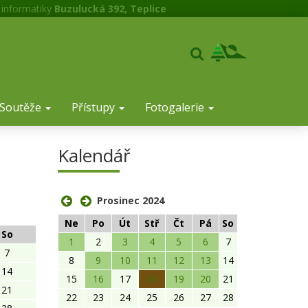
 informatiky
Buzulucká 392, Teplice
Soutěže
Přístupy
Fotogalerie
Kalendář
Prosinec 2024
Ne
Po
Út
Stř
Čt
Pá
So
So
1
2
3
4
5
6
7
7
8
9
10
11
12
13
14
14
15
16
17
18
19
20
21
21
22
23
24
25
26
27
28