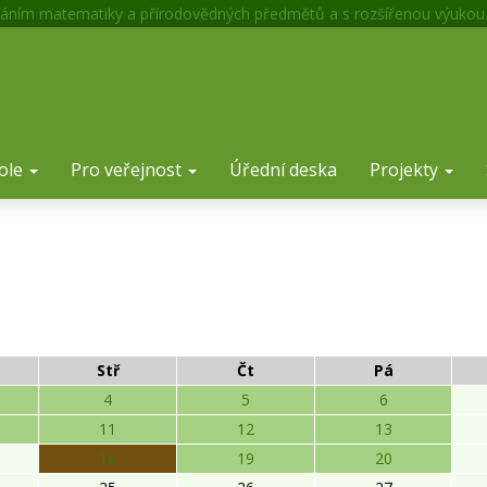
áním matematiky a přírodovědných předmětů a s rozšířenou výukou
ole
Pro veřejnost
Úřední deska
Projekty
Stř
Čt
Pá
4
5
6
11
12
13
18
19
20