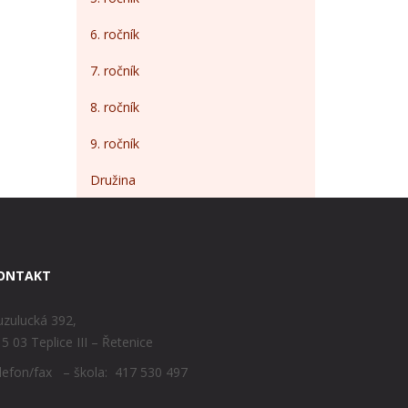
6. ročník
7. ročník
8. ročník
9. ročník
Družina
ONTAKT
zulucká 392,
5 03 Teplice III – Řetenice
lefon/fax – škola: 417 530 497