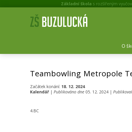
Základní škola
s rozšířeným vyučov
O šk
Teambowling Metropole Te
Začátek konání:
18. 12. 2024
Kalendář
|
Publikováno dne
05. 12. 2024 |
Publikova
4.BC