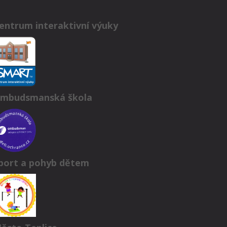
entrum interaktivní výuky
mbudsmanská škola
port a pohyb dětem