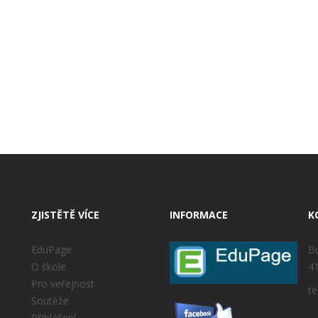
ZJISTĚTĚ VÍCE
INFORMACE
K
EduPage
Bu
O škole
41
Pro veřejnost
te
Soutěže
Přihlášení