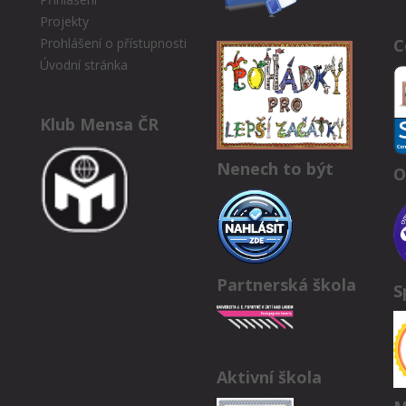
Projekty
C
Prohlášení o přístupnosti
Úvodní stránka
Klub Mensa ČR
Nenech to být
O
Partnerská škola
S
Aktivní škola