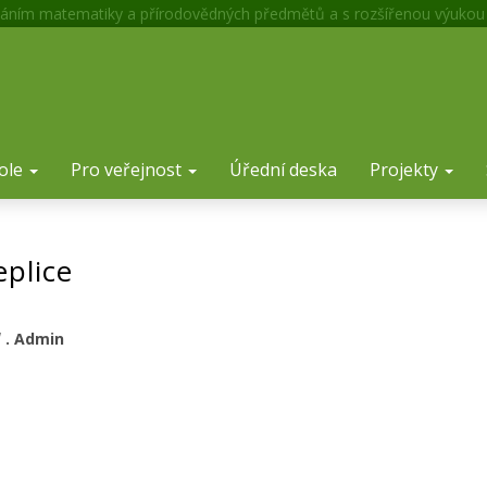
áním matematiky a přírodovědných předmětů a s rozšířenou výukou
ole
Pro veřejnost
Úřední deska
Projekty
plice
l
. Admin