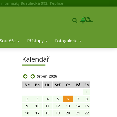
 informatiky
Buzulucká 392, Teplice
Soutěže
Přístupy
Fotogalerie
Kalendář
Srpen 2026
Ne
Po
Út
Stř
Čt
Pá
So
1
2
3
4
5
6
7
8
9
10
11
12
13
14
15
16
17
18
19
20
21
22