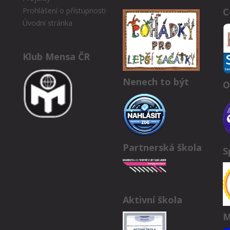
C
Prohlášení o přístupnosti
Úvodní stránka
Klub Mensa ČR
Nenech to být
O
Partnerská škola
S
Aktivní škola
M