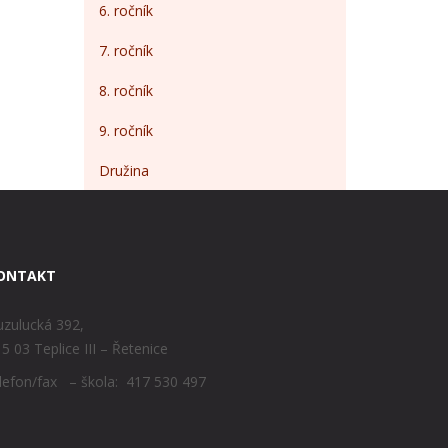
6. ročník
7. ročník
8. ročník
9. ročník
Družina
ONTAKT
zulucká 392,
5 03 Teplice III – Řetenice
lefon/fax – škola: 417 530 497