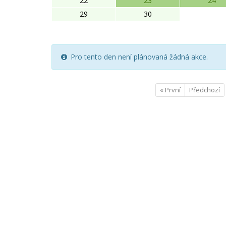
22
23
24
29
30
Pro tento den není plánovaná žádná akce.
« První
Předchozí