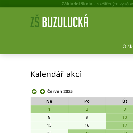
Základní škola
s rozšířeným vyučov
O šk
Kalendář akcí
Červen 2025
Ne
Po
Út
1
2
3
8
9
10
15
16
17