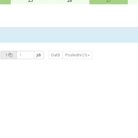
25
26
27
1
Jdi
Další
Poslední (1) »