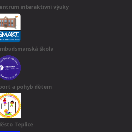
entrum interaktivní výuky
mbudsmanská škola
port a pohyb dětem
ěsto Teplice