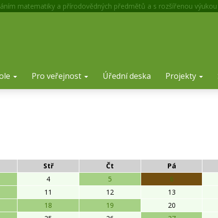
áním matematiky a přírodovědných předmětů a s rozšířenou výukou
ole
Pro veřejnost
Úřední deska
Projekty
Stř
Čt
Pá
4
5
6
11
12
13
18
19
20