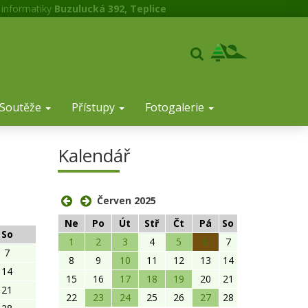
 informatiky
Buzulucká 392, Teplice
Soutěže
Přístupy
Fotogalerie
Kalendář
Červen 2025
Ne
Po
Út
Stř
Čt
Pá
So
So
1
2
3
4
5
6
7
7
8
9
10
11
12
13
14
14
15
16
17
18
19
20
21
21
22
23
24
25
26
27
28