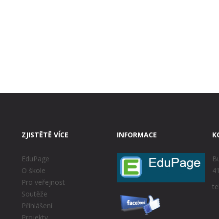
ZJISTĚTĚ VÍCE
INFORMACE
K
EduPage
Bu
O škole
41
Pro veřejnost
te
Soutěže
Přihlášení
Projekty