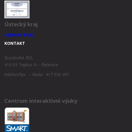
Ústecký kraj
KONTAKT
Buzulucká 392,
415 03 Teplice III – Řetenice
telefon/fax – škola: 417 530 497
Centrum interaktivní výuky