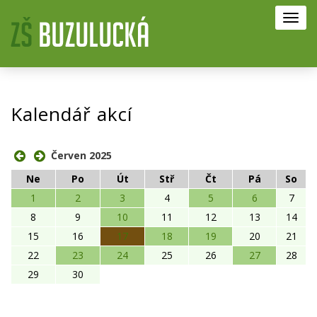
Toggl
navig
Kalendář akcí
Červen 2025
Ne
Po
Út
Stř
Čt
Pá
So
1
2
3
4
5
6
7
8
9
10
11
12
13
14
15
16
17
18
19
20
21
22
23
24
25
26
27
28
29
30