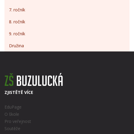
7. ročník
8. ročník
9. ročník
Družina
ZJISTĚTĚ VÍCE
EduPage
O škole
Pro veřejnost
Soutěže