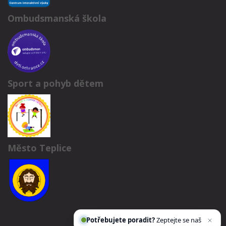
Ombudsmanská škola
Sport a pohyb dětem
Město Teplice
Potřebujete poradit?
Zeptejte se našeho
asist