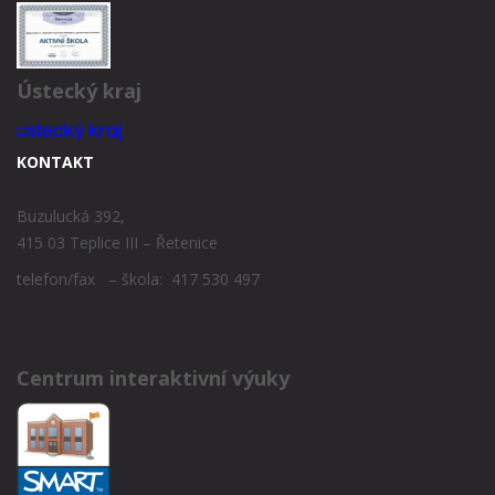
Ústecký kraj
KONTAKT
Buzulucká 392,
415 03 Teplice III – Řetenice
telefon/fax – škola: 417 530 497
Centrum interaktivní výuky