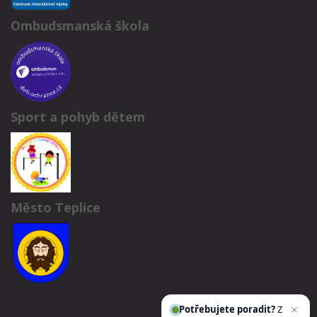
Ombudsmanská škola
Sport a pohyb dětem
Město Teplice
Potřebujete poradit?
Zeptejte s