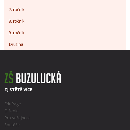
7. ročník
8. ročník
9. ročník
Družina
ZJISTĚTĚ VÍCE
EduPage
O škole
Pro veřejnost
Soutěže