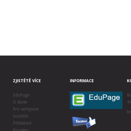
ZJISTĚTĚ VÍCE
INFORMACE
K
EduPage
Bu
O škole
41
Pro veřejnost
te
Soutěže
Přihlášení
Projekty