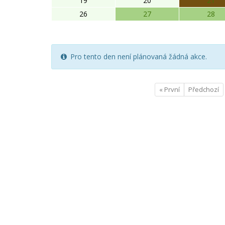
19
20
21
26
27
28
Pro tento den není plánovaná žádná akce.
« První
Předchozí