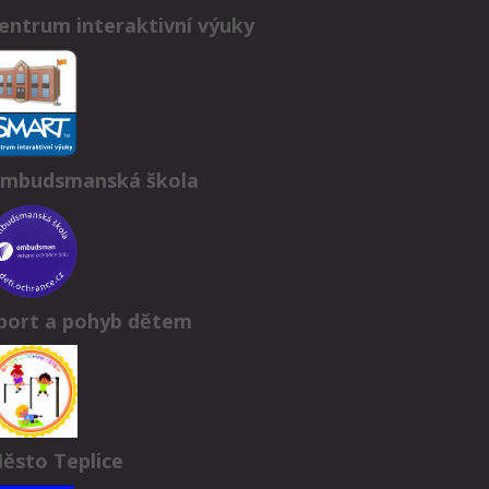
entrum interaktivní výuky
mbudsmanská škola
port a pohyb dětem
ěsto Teplice