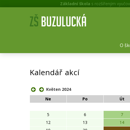
Základní škola
s rozšířeným vyučov
O šk
Kalendář akcí
Květen 2024
Ne
Po
Út
5
6
7
12
13
14