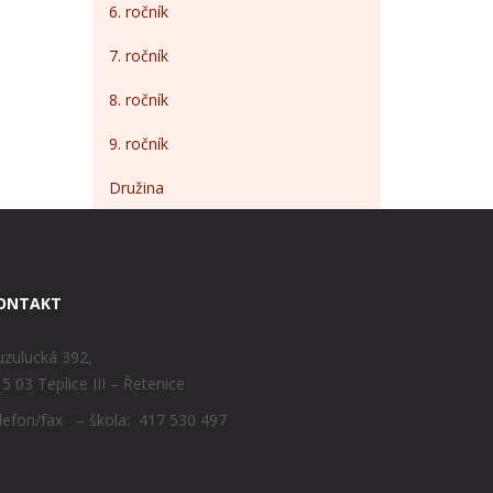
6. ročník
7. ročník
8. ročník
9. ročník
Družina
ONTAKT
zulucká 392,
5 03 Teplice III – Řetenice
lefon/fax – škola: 417 530 497