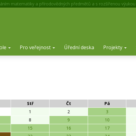
áním matematiky a přírodovědných předmětů a s rozšířenou výukou
ole
Pro veřejnost
Úřední deska
Projekty
Stř
Čt
Pá
1
2
3
8
9
10
15
16
17