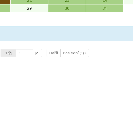
22
23
24
29
30
31
1
Jdi
Další
Poslední (1) »