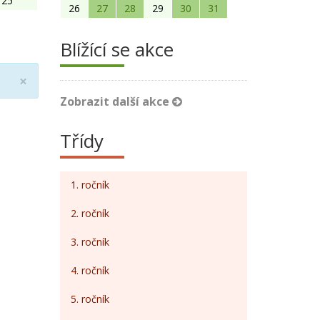
25
26
27
28
29
30
31
Blížící se akce
Close
×
Zobrazit další akce
Třídy
1. ročník
2. ročník
3. ročník
4. ročník
5. ročník