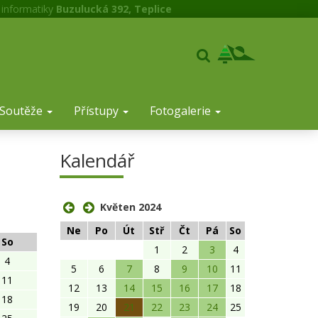
 informatiky
Buzulucká 392, Teplice
Soutěže
Přístupy
Fotogalerie
Kalendář
Květen 2024
Ne
Po
Út
Stř
Čt
Pá
So
So
1
2
3
4
4
5
6
7
8
9
10
11
11
12
13
14
15
16
17
18
18
19
20
21
22
23
24
25