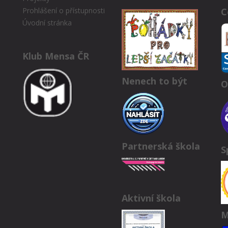
C
Prohlášení o přístupnosti
Úvodní stránka
Klub Mensa ČR
Nenech to být
O
Partnerská škola
S
Aktivní škola
M