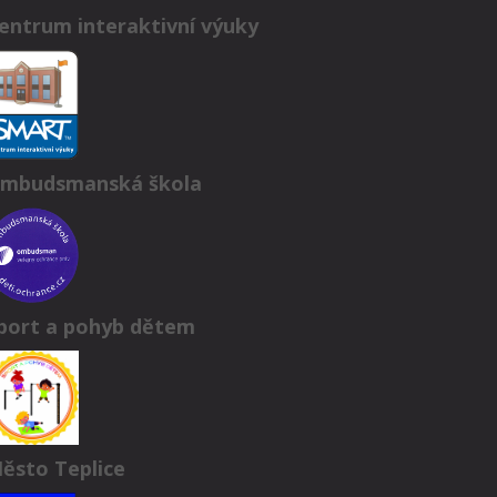
entrum interaktivní výuky
mbudsmanská škola
port a pohyb dětem
ěsto Teplice