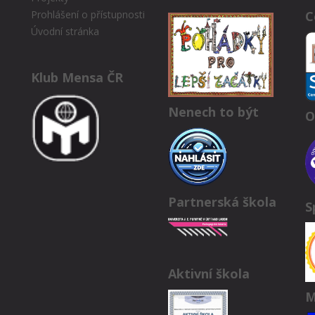
C
Prohlášení o přístupnosti
Úvodní stránka
Klub Mensa ČR
Nenech to být
O
Partnerská škola
S
Aktivní škola
M