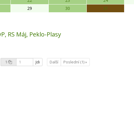
22
23
24
29
30
31
ŠvP, RS Máj, Peklo-Plasy
1
Jdi
Další
Poslední (1) »