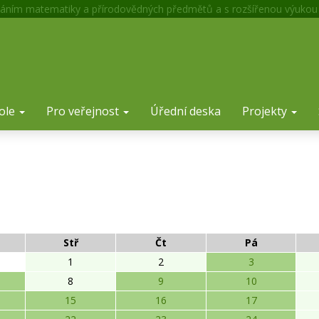
áním matematiky a přírodovědných předmětů a s rozšířenou výukou
ole
Pro veřejnost
Úřední deska
Projekty
Stř
Čt
Pá
1
2
3
8
9
10
15
16
17