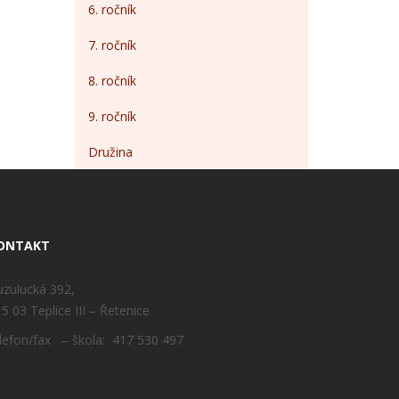
6. ročník
7. ročník
8. ročník
9. ročník
Družina
ONTAKT
zulucká 392,
5 03 Teplice III – Řetenice
lefon/fax – škola: 417 530 497