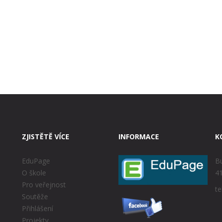
ZJISTĚTĚ VÍCE
INFORMACE
K
EduPage
Bu
O škole
41
Pro veřejnost
te
Soutěže
Přihlášení
Projekty