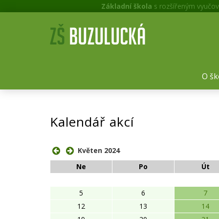
Základní škola
s rozšířeným vyučov
O šk
Kalendář akcí
Květen 2024
Ne
Po
Út
5
6
7
12
13
14