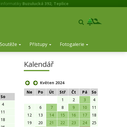
 informatiky
Buzulucká 392, Teplice
Soutěže
Přístupy
Fotogalerie
Kalendář
Květen 2024
Ne
Po
Út
Stř
Čt
Pá
So
So
1
2
3
4
4
5
6
7
8
9
10
11
11
12
13
14
15
16
17
18
18
19
20
21
22
23
24
25