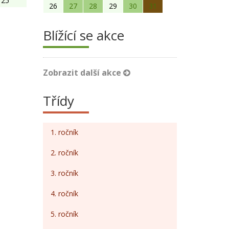
25
26
27
28
29
30
31
Blížící se akce
Zobrazit další akce
Třídy
1. ročník
2. ročník
3. ročník
4. ročník
5. ročník