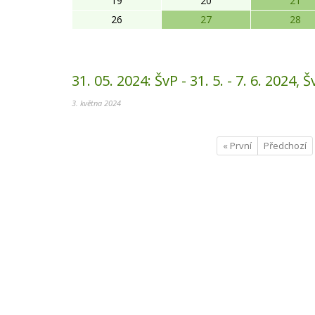
19
20
21
26
27
28
31. 05. 2024:
ŠvP - 31. 5. - 7. 6. 2024, 
3. května 2024
« První
Předchozí