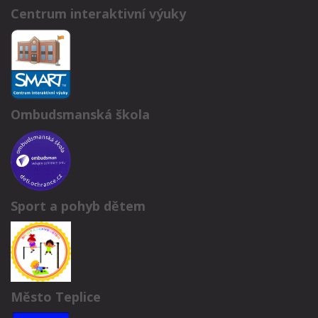
Centrum interaktivní výuky
Ombudsmanská škola
Sport a pohyb dětem
Město Teplice