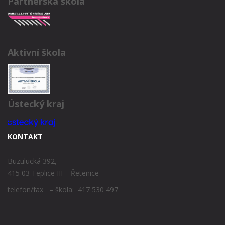
Partnerská škola
Aktivní škola
Ústecký kraj
KONTAKT
Buzulucká 392,
415 03 Teplice III – Řetenice
telefon/fax – škola: 417 530 497