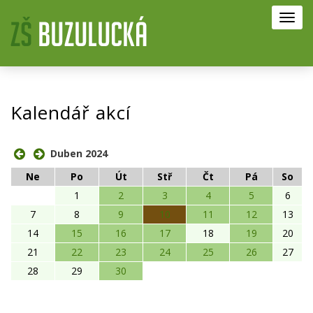
Toggl
navig
Kalendář akcí
Duben 2024
Ne
Po
Út
Stř
Čt
Pá
So
1
2
3
4
5
6
7
8
9
10
11
12
13
14
15
16
17
18
19
20
21
22
23
24
25
26
27
28
29
30