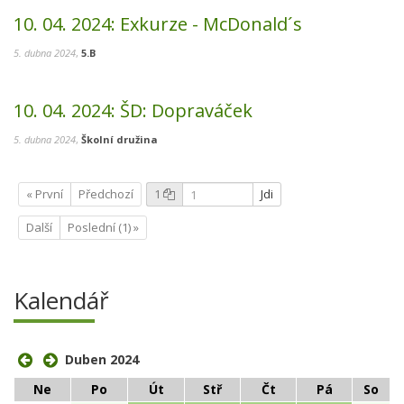
10. 04. 2024:
Exkurze - McDonald´s
5. dubna 2024
,
5.B
10. 04. 2024:
ŠD: Dopraváček
5. dubna 2024
,
Školní družina
« První
Předchozí
1
Jdi
Další
Poslední (1) »
Kalendář
Duben 2024
Ne
Po
Út
Stř
Čt
Pá
So