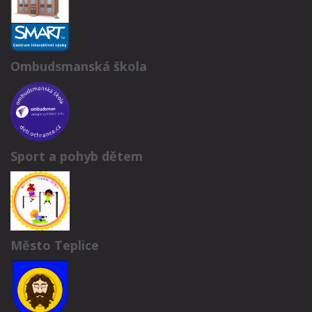
Ombudsmanská škola
Sport a pohyb dětem
Město Teplice