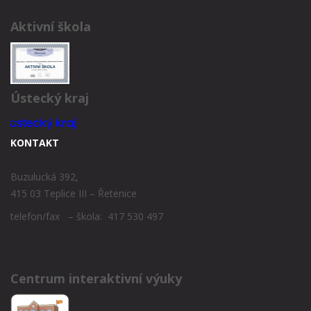
Aktivní škola
Ústecký kraj
KONTAKT
Buzulucká 392,
415 03 Teplice III – Řetenice
telefon/fax – škola: 417 530 497
Centrum interaktivní výuky