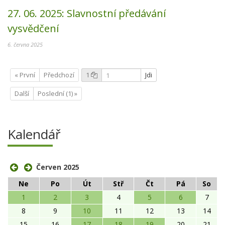
27. 06. 2025:
Slavnostní předávání
vysvědčení
6. června 2025
« První
Předchozí
1
Jdi
Další
Poslední (1) »
Kalendář
Červen 2025
Ne
Po
Út
Stř
Čt
Pá
So
1
2
3
4
5
6
7
8
9
10
11
12
13
14
15
16
17
18
19
20
21