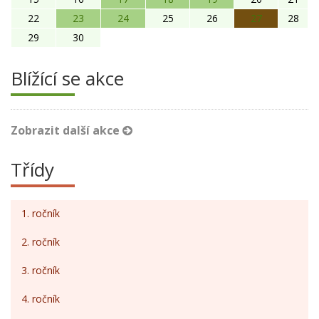
22
23
24
25
26
27
28
29
30
Blížící se akce
Zobrazit další akce
Třídy
1. ročník
2. ročník
3. ročník
4. ročník