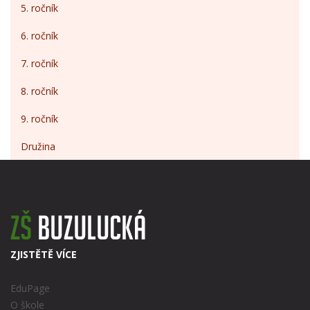
5. ročník
6. ročník
7. ročník
8. ročník
9. ročník
Družina
ZJISTĚTĚ VÍCE
EduPage
O škole