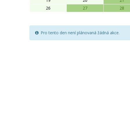
19
20
21
26
27
28
Pro tento den není plánovaná žádná akce.