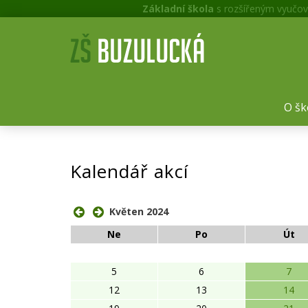
Základní škola
s rozšířeným vyučov
O šk
Kalendář akcí
Květen 2024
Ne
Po
Út
5
6
7
12
13
14