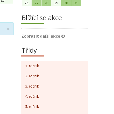
25
26
27
28
29
30
31
Blížící se akce
Close
×
Zobrazit další akce
Třídy
1. ročník
2. ročník
3. ročník
4. ročník
5. ročník