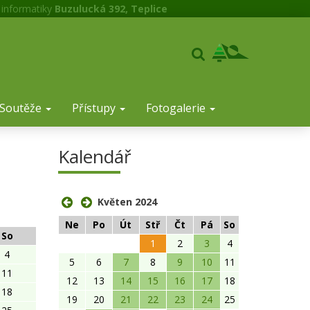
 informatiky
Buzulucká 392, Teplice
Soutěže
Přístupy
Fotogalerie
Kalendář
Květen 2024
Ne
Po
Út
Stř
Čt
Pá
So
So
1
2
3
4
4
5
6
7
8
9
10
11
11
12
13
14
15
16
17
18
18
19
20
21
22
23
24
25