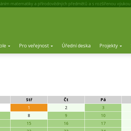
áním matematiky a přírodovědných předmětů a s rozšířenou výukou
ole
Pro veřejnost
Úřední deska
Projekty
Stř
Čt
Pá
1
2
3
8
9
10
15
16
17