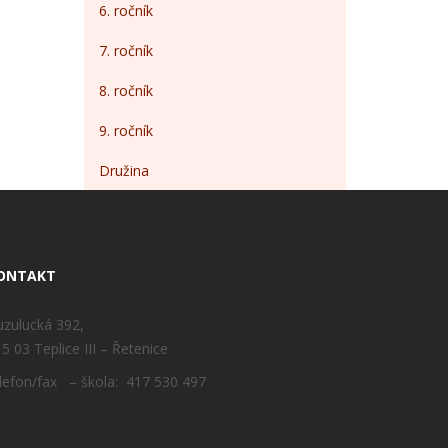
6. ročník
7. ročník
8. ročník
9. ročník
Družina
ONTAKT
zulucká 392,
5 03 Teplice III – Řetenice
lefon/fax – škola: 417 530 497