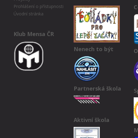
C
Prohlášení o přístupnosti
Úvodní stránka
Klub Mensa ČR
Nenech to být
O
Partnerská škola
S
Aktivní škola
M