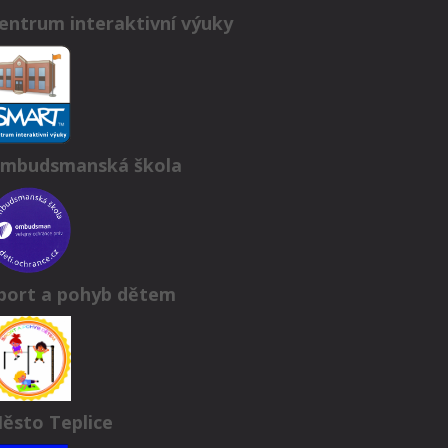
entrum interaktivní výuky
mbudsmanská škola
port a pohyb dětem
ěsto Teplice