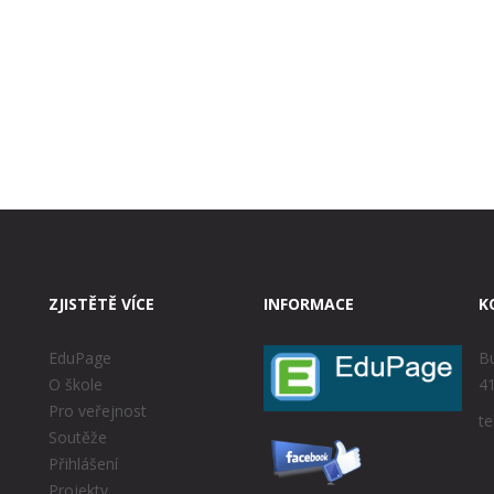
ZJISTĚTĚ VÍCE
INFORMACE
K
EduPage
Bu
O škole
41
Pro veřejnost
te
Soutěže
Přihlášení
Projekty