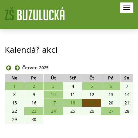
Toggl
navig
Kalendář akcí
Červen 2025
Ne
Po
Út
Stř
Čt
Pá
So
1
2
3
4
5
6
7
8
9
10
11
12
13
14
15
16
17
18
19
20
21
22
23
24
25
26
27
28
29
30