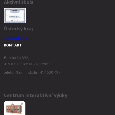
Aktivní škola
Ústecký kraj
KONTAKT
Buzulucká 392,
415 03 Teplice III – Řetenice
telefon/fax – škola: 417 530 497
Centrum interaktivní výuky