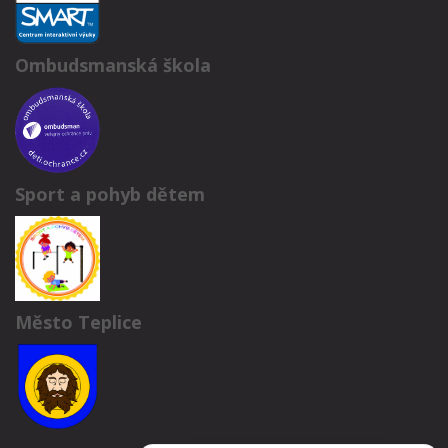
Ombudsmanská škola
Sport a pohyb dětem
Město Teplice
Potřebujete poradit?
Zeptejte se našeho