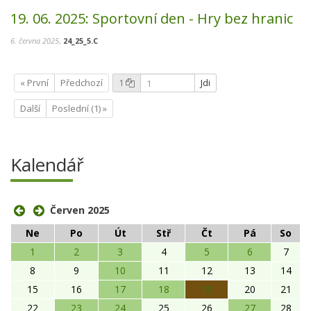
19. 06. 2025:
Sportovní den - Hry bez hranic
6. června 2025
,
24_25_5.C
« První
Předchozí
1
Jdi
Další
Poslední (1) »
Kalendář
Červen 2025
Ne
Po
Út
Stř
Čt
Pá
So
1
2
3
4
5
6
7
8
9
10
11
12
13
14
15
16
17
18
19
20
21
22
23
24
25
26
27
28