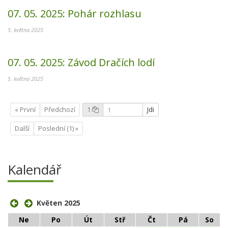
07. 05. 2025:
Pohár rozhlasu
5. května 2025
07. 05. 2025:
Závod Dračích lodí
5. května 2025
« První
Předchozí
1
Jdi
Další
Poslední (1) »
Kalendář
Květen 2025
Ne
Po
Út
Stř
Čt
Pá
So