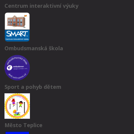
Centrum interaktivní výuky
Ombudsmanská škola
Sport a pohyb dětem
Město Teplice