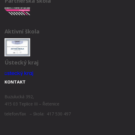
Partnerská škola
Aktivní škola
Ústecký kraj
KONTAKT
Buzulucká 392,
415 03 Teplice III – Řetenice
telefon/fax – škola: 417 530 497