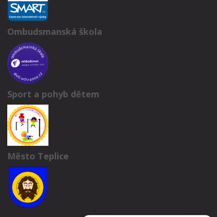
Ombudsmanská škola
Sport a pohyb dětem
Město Teplice