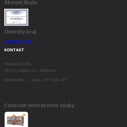
Aktivní škola
Ústecký kraj
KONTAKT
Buzulucká 392,
415 03 Teplice III – Řetenice
telefon/fax – škola: 417 530 497
Centrum interaktivní výuky