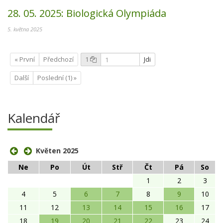
28. 05. 2025:
Biologická Olympiáda
5. května 2025
« První
Předchozí
1
Jdi
Další
Poslední (1) »
Kalendář
Květen 2025
Ne
Po
Út
Stř
Čt
Pá
So
1
2
3
4
5
6
7
8
9
10
11
12
13
14
15
16
17
18
19
20
21
22
23
24