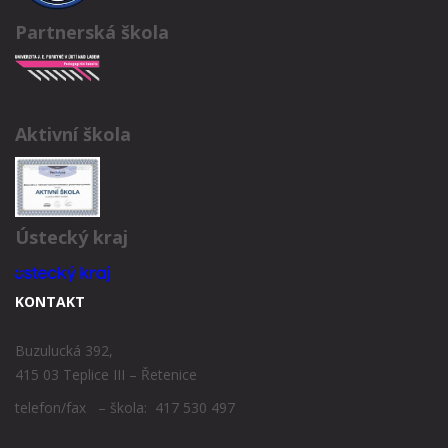
Partnerská škola
Aktivní škola
Ústecký kraj
KONTAKT
Buzulucká 392,
415 03 Teplice III – Řetenice
telefon/fax – škola: 417 530 497