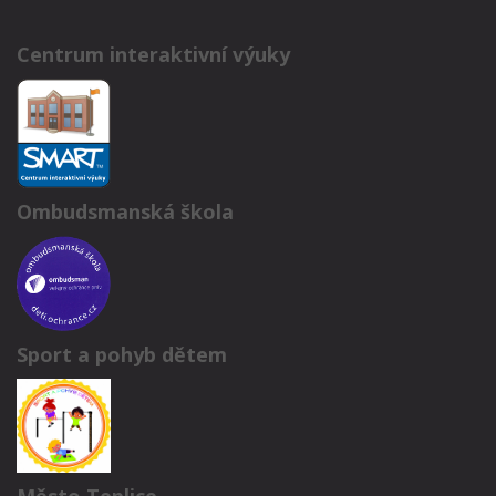
Centrum interaktivní výuky
Ombudsmanská škola
Sport a pohyb dětem
Město Teplice