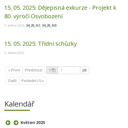
15. 05. 2025:
Dějepisná exkurze - Projekt k
80. výročí Osvobození
5. května 2025
,
24_25_9.C
,
24_25_9.D
15. 05. 2025:
Třídní schůzky
5. května 2025
« První
Předchozí
1
Jdi
Další
Poslední (1) »
Kalendář
Květen 2025