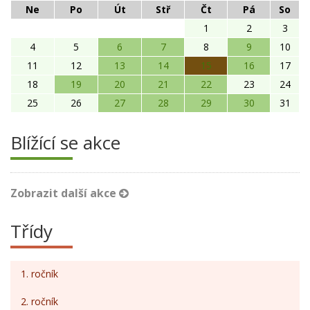
Ne
Po
Út
Stř
Čt
Pá
So
1
2
3
4
5
6
7
8
9
10
11
12
13
14
15
16
17
18
19
20
21
22
23
24
25
26
27
28
29
30
31
Blížící se akce
Zobrazit další akce
Třídy
1. ročník
2. ročník