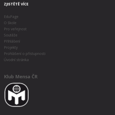
ZJISTĚTĚ VÍCE
EduPage
O škole
Pro veřejnost
Soutěže
Přihlášení
Projekty
Prohlášení o přístupnosti
Úvodní stránka
Klub Mensa ČR