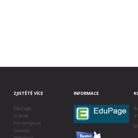
ZJISTĚTĚ VÍCE
INFORMACE
K
EduPage
Bu
O škole
41
Pro veřejnost
te
Soutěže
Přihlášení