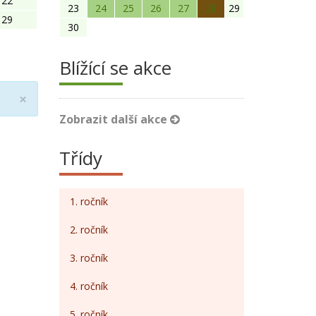
22
23
24
25
26
27
28
29
29
30
Blížící se akce
Close
×
Zobrazit další akce
Třídy
1. ročník
2. ročník
3. ročník
4. ročník
5. ročník