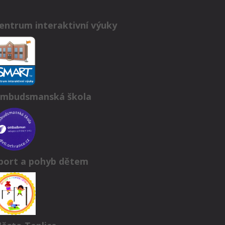
entrum interaktivní výuky
mbudsmanská škola
port a pohyb dětem