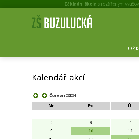
Základní škola
s rozšířeným vyučov
O šk
Kalendář akcí
Červen 2024
Ne
Po
Út
2
3
4
9
10
11