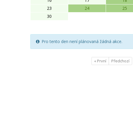
16
17
18
23
24
25
30
Pro tento den není plánovaná žádná akce.
« První
Předchozí