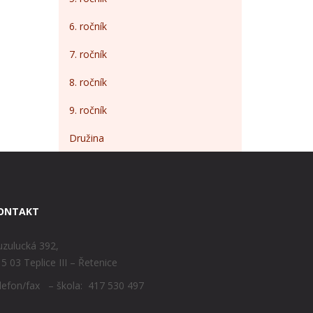
6. ročník
7. ročník
8. ročník
9. ročník
Družina
ONTAKT
zulucká 392,
5 03 Teplice III – Řetenice
lefon/fax – škola: 417 530 497