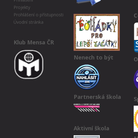
Projekty
C
Prohlášení o přístupnosti
Úvodní stránka
Klub Mensa ČR
Nenech to být
O
Partnerská škola
S
Aktivní škola