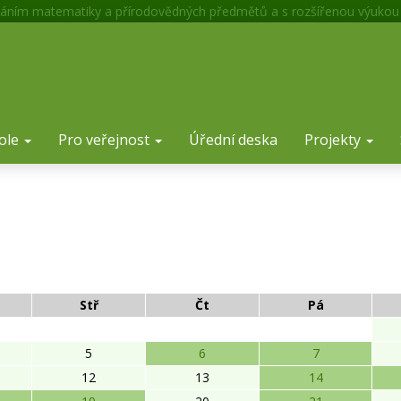
áním matematiky a přírodovědných předmětů a s rozšířenou výukou
ole
Pro veřejnost
Úřední deska
Projekty
Stř
Čt
Pá
5
6
7
12
13
14