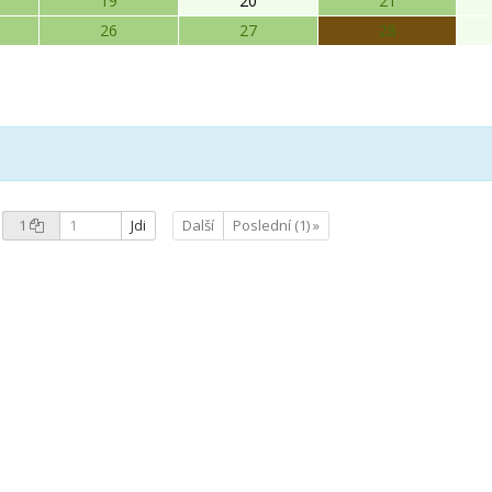
19
20
21
26
27
28
1
Jdi
Další
Poslední (1) »