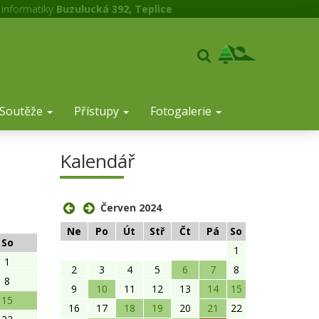
 informatiky
Buzulucká 392, Teplice
Soutěže
Přístupy
Fotogalerie
Kalendář
Červen 2024
Ne
Po
Út
Stř
Čt
Pá
So
So
1
1
2
3
4
5
6
7
8
8
9
10
11
12
13
14
15
15
16
17
18
19
20
21
22