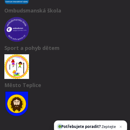
Ombudsmanská škola
Sport a pohyb dětem
Město Teplice
Potřebujete poradit?
Zeptejte se našeho