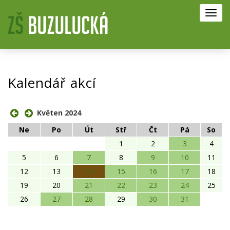
Toggl
navig
Kalendář akcí
Květen 2024
Ne
Po
Út
Stř
Čt
Pá
So
1
2
3
4
5
6
7
8
9
10
11
12
13
14
15
16
17
18
19
20
21
22
23
24
25
26
27
28
29
30
31