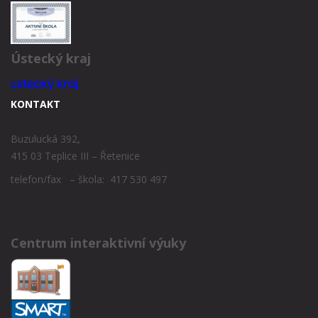
Ústecký kraj
KONTAKT
Buzulucká 392,
415 03 Teplice III – Řetenice
telefon/fax – škola: 417 530 497
Centrum interaktivní výuky