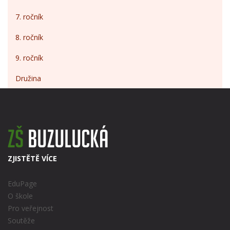
7. ročník
8. ročník
9. ročník
Družina
ZJISTĚTĚ VÍCE
EduPage
O škole
Pro veřejnost
Soutěže