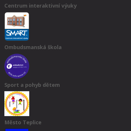
Centrum interaktivní výuky
Ombudsmanská škola
Sport a pohyb dětem
Město Teplice