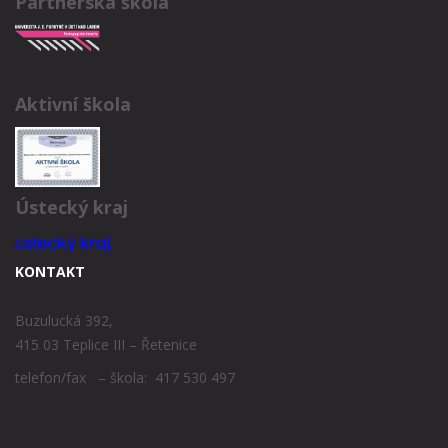
Partnerská škola
Aktivní škola
Ústecký kraj
KONTAKT
Buzulucká 392,
415 03 Teplice III – Řetenice
telefon/fax – škola: 417 530 497