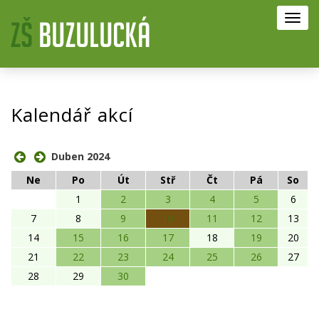
Toggl
navig
Kalendář akcí
Duben 2024
Ne
Po
Út
Stř
Čt
Pá
So
1
2
3
4
5
6
7
8
9
10
11
12
13
14
15
16
17
18
19
20
21
22
23
24
25
26
27
28
29
30