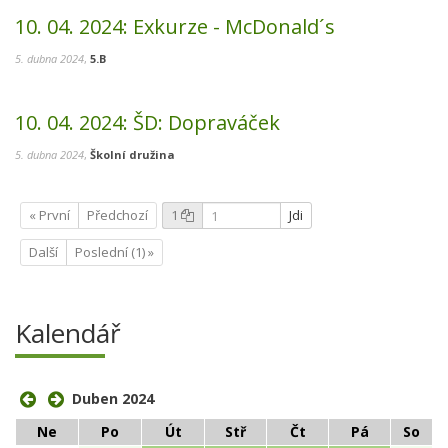
10. 04. 2024:
Exkurze - McDonald´s
5. dubna 2024
,
5.B
10. 04. 2024:
ŠD: Dopraváček
5. dubna 2024
,
Školní družina
« První
Předchozí
1
Jdi
Další
Poslední (1) »
Kalendář
Duben 2024
Ne
Po
Út
Stř
Čt
Pá
So