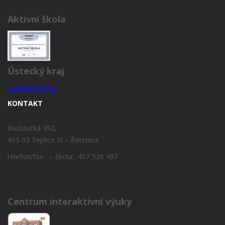
Aktivní škola
Ústecký kraj
KONTAKT
Buzulucká 392,
415 03 Teplice III – Řetenice
telefon/fax – škola: 417 530 497
Centrum interaktivní výuky