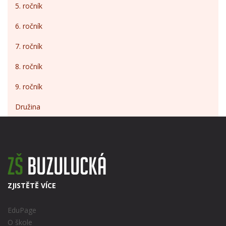
5. ročník
6. ročník
7. ročník
8. ročník
9. ročník
Družina
ZJISTĚTĚ VÍCE
EduPage
O škole