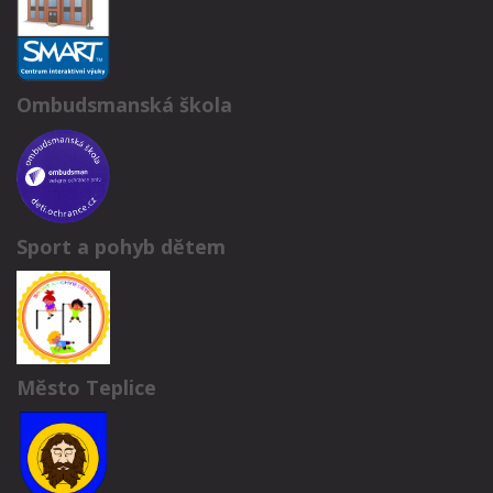
Ombudsmanská škola
Sport a pohyb dětem
Město Teplice