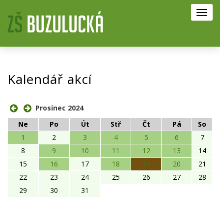
Toggl
navig
Kalendář akcí
Prosinec 2024
Ne
Po
Út
Stř
Čt
Pá
So
1
2
3
4
5
6
7
8
9
10
11
12
13
14
15
16
17
18
19
20
21
22
23
24
25
26
27
28
29
30
31