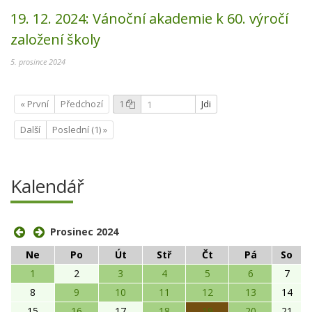
19. 12. 2024:
Vánoční akademie k 60. výročí
založení školy
5. prosince 2024
« První
Předchozí
1
Jdi
Další
Poslední (1) »
Kalendář
Prosinec 2024
Ne
Po
Út
Stř
Čt
Pá
So
1
2
3
4
5
6
7
8
9
10
11
12
13
14
15
16
17
18
19
20
21