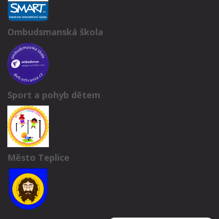
Ombudsmanská škola
Sport a pohyb dětem
Město Teplice