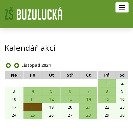
Toggl
navig
Kalendář akcí
Listopad 2024
Ne
Po
Út
Stř
Čt
Pá
So
1
2
3
4
5
6
7
8
9
10
11
12
13
14
15
16
17
18
19
20
21
22
23
24
25
26
27
28
29
30