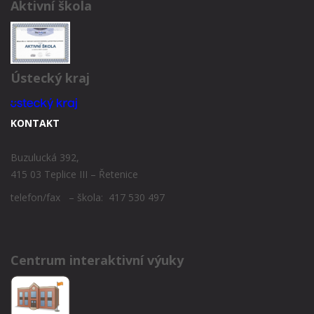
Aktivní škola
Ústecký kraj
KONTAKT
Buzulucká 392,
415 03 Teplice III – Řetenice
telefon/fax – škola: 417 530 497
Centrum interaktivní výuky