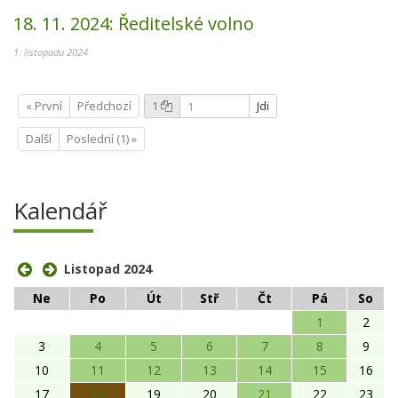
18. 11. 2024:
Ředitelské volno
1. listopadu 2024
« První
Předchozí
1
Jdi
Další
Poslední (1) »
Kalendář
Listopad 2024
Ne
Po
Út
Stř
Čt
Pá
So
1
2
3
4
5
6
7
8
9
10
11
12
13
14
15
16
17
18
19
20
21
22
23