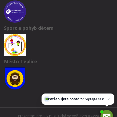
Sport a pohyb dětem
Město Teplice
Potřebujete poradit?
Zeptejte se našeho
asiste
Prezentaci pro ZŠ Buzulucká vytvořil tým
KAVVA