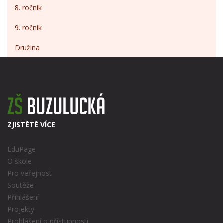
8. ročník
9. ročník
Družina
ZJISTĚTĚ VÍCE
EduPage
O škole
Pro veřejnost
Soutěže
Přihlášení
Projekty
Prohlášení o přístupnosti