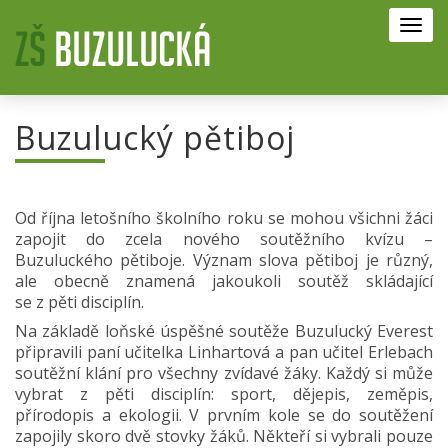
Toggl
navig
Buzulucký pětiboj
Od října letošního školního roku se mohou všichni žáci
zapojit do zcela nového soutěžního kvízu –
Buzuluckého pětiboje. Význam slova pětiboj je různý,
ale obecně znamená jakoukoli soutěž skládající
se z pěti disciplín.
Na základě loňské úspěšné soutěže Buzulucký Everest
připravili paní učitelka Linhartová a pan učitel Erlebach
soutěžní klání pro všechny zvídavé žáky. Každý si může
vybrat z pěti disciplín: sport, dějepis, zeměpis,
přírodopis a ekologii. V prvním kole se do soutěžení
zapojily skoro dvě stovky žáků. Někteří si vybrali pouze