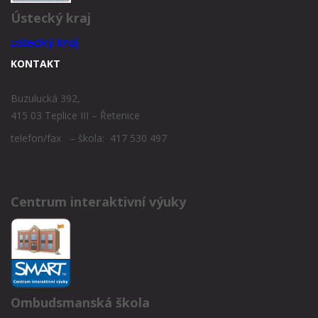
Ústecký kraj
KONTAKT
Buzulucká 392,
415 03 Teplice III – Řetenice
telefon/fax – škola: 417 530 497
Centrum interaktivní výuky
Ombudsmanská škola