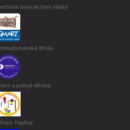
entrum interaktivní výuky
mbudsmanská škola
port a pohyb dětem
ěsto Teplice