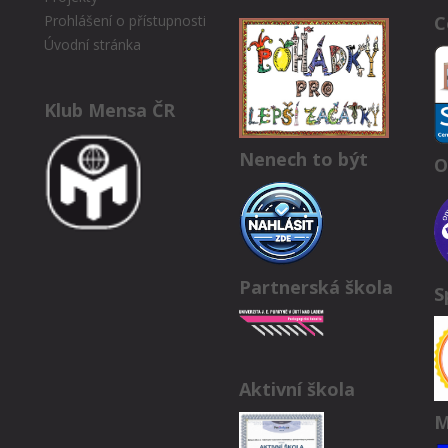
C
Prohlášení o přístupnosti
Úvodní stránka
Klub Mensa ČR
Nenech to být
O
Partnerská škola
S
Aktivní škola
M