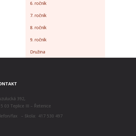
6. ročník
7. ročník
8. ročník
9. ročník
Družina
ONTAKT
zulucká 392,
5 03 Teplice III – Řetenice
lefon/fax – škola: 417 530 497