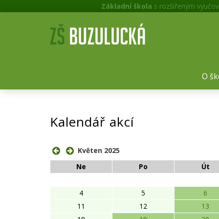
Základní škola
s rozšířeným vyučov
O šk
Kalendář akcí
Květen 2025
Ne
Po
Út
4
5
6
11
12
13