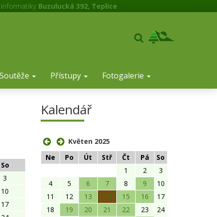
 informatiky
Buzulucká 392, Teplice
Soutěže
Přístupy
Fotogalerie
Kalendář
Květen 2025
Ne
Po
Út
Stř
Čt
Pá
So
So
1
2
3
3
4
5
6
7
8
9
10
10
11
12
13
14
15
16
17
17
18
19
20
21
22
23
24