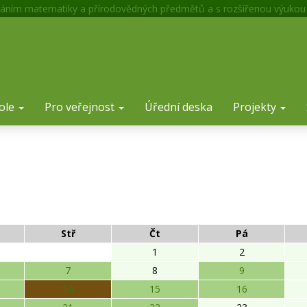
áním matematiky a přírodovědných předmětů a s rozšířenou výukou
ole
Pro veřejnost
Úřední deska
Projekty
Stř
Čt
Pá
1
2
7
8
9
14
15
16