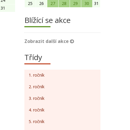
24
25
26
27
28
29
30
31
31
Blížící se akce
Zobrazit další akce
Třídy
1. ročník
2. ročník
3. ročník
4. ročník
5. ročník