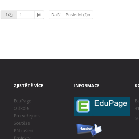
1
Jdi
Další
Poslední (1) »
ZJISTĚTĚ VÍCE
INFORMACE
K
EduPage
Bu
O škole
41
Pro veřejnost
te
Soutěže
Přihlášení
Projekty