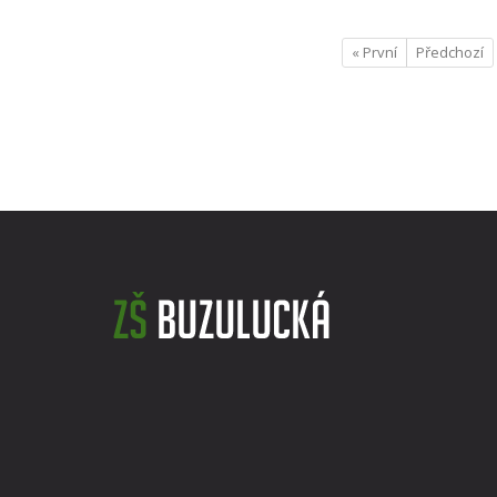
« První
Předchozí