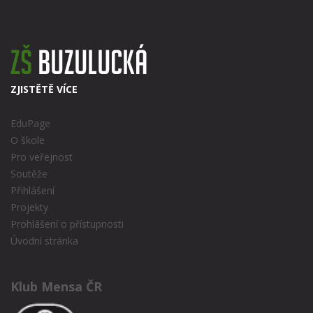
ZJISTĚTĚ VÍCE
EduPage
O škole
Pro veřejnost
Soutěže
Přihlášení
Projekty
Prohlášení o přístupnosti
Úvodní stránka
Klub Mensa ČR