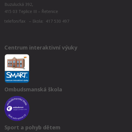
Buzulucká 392,
415 03 Teplice III – Řetenice
telefon/fax – škola: 417 530 497
Centrum interaktivní výuky
Ombudsmanská škola
Sport a pohyb dětem