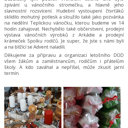
zpívání u vánočního stromečku, a hlavně jeho
slavnostní rozsvícení. Hudební vystoupení čtvrťáků
sklidilo mohutný potlesk a sloužilo také jako pozvánka
na nedělní Teplickou vánočku, kterou budeme ve 14
hodin zahajovat. Nechybělo také občerstvení, prodejní
výstava vánočních výrobků z Arkádie a prodejní
krámeček Spolku rodičů. Je super, že jste s námi byli
a na blížící se Advent naladili.
Děkujeme za přípravu a organizaci letošního DOD
všem žákům a zaměstnancům, rodičům i přátelům
školy. A kdo zaváhal a nepřišel, může zkusit jarní
termín.