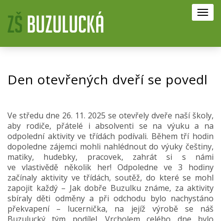
Toggl
navig
Den otevřených dveří se povedl
Ve středu dne 26. 11. 2025 se otevřely dveře naší školy,
aby rodiče, přátelé i absolventi se na výuku a na
odpolední aktivity ve třídách podívali. Během tří hodin
dopoledne zájemci mohli nahlédnout do výuky češtiny,
matiky, hudebky, pracovek, zahrát si s námi
ve vlastivědě několik her! Odpoledne ve 3 hodiny
začínaly aktivity ve třídách, soutěž, do které se mohl
zapojit každý – Jak dobře Buzulku známe, za aktivity
sbíraly děti odměny a při odchodu bylo nachystáno
překvapení – lucernička, na jejíž výrobě se náš
Buzulucký tým podílel. Vrcholem celého dne bylo