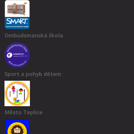
Ombudsmanská škola
Sport a pohyb dětem
Město Teplice