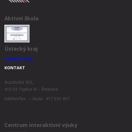
Aktivní škola
Ústecký kraj
KONTAKT
Buzulucká 392,
415 03 Teplice III – Řetenice
telefon/fax – škola: 417 530 497
Centrum interaktivní výuky