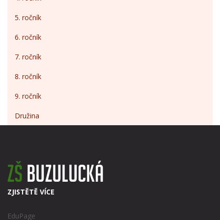
5. ročník
6. ročník
7. ročník
8. ročník
9. ročník
Družina
ZJISTĚTĚ VÍCE
EduPage