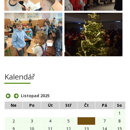
Kalendář
Listopad 2025
Ne
Po
Út
Stř
Čt
Pá
So
1
2
3
4
5
6
7
8
9
10
11
12
13
14
15