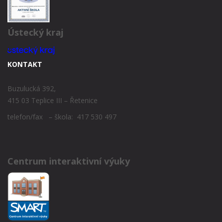
Ústecký kraj
KONTAKT
Buzulucká 392,
415 03 Teplice III – Řetenice
telefon/fax – škola: 417 530 497
Centrum interaktivní výuky