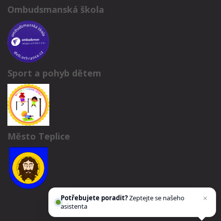
Ombudsmanská škola
Sport a pohyb dětem
Město Teplice
Potřebujete poradit?
Zeptejte se našeho
asistenta
Chettyho
.