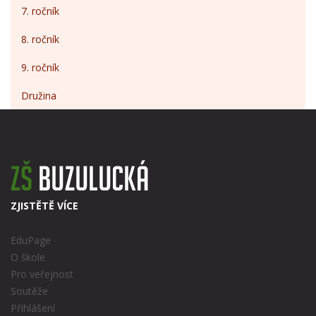
7. ročník
8. ročník
9. ročník
Družina
ZJISTĚTĚ VÍCE
EduPage
O škole
Pro veřejnost
Soutěže
Přihlášení