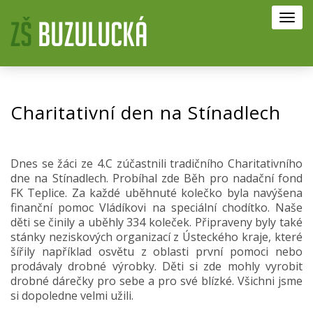
Toggl
navig
Charitativní den na Stínadlech
Dnes se žáci ze 4.C zúčastnili tradičního Charitativního
dne na Stínadlech. Probíhal zde Běh pro nadační fond
FK Teplice. Za každé uběhnuté kolečko byla navýšena
finanční pomoc Vládíkovi na speciální chodítko. Naše
děti se činily a uběhly 334 koleček. Připraveny byly také
stánky neziskových organizací z Ústeckého kraje, které
šířily například osvětu z oblasti první pomoci nebo
prodávaly drobné výrobky. Děti si zde mohly vyrobit
drobné dárečky pro sebe a pro své blízké. Všichni jsme
si dopoledne velmi užili.