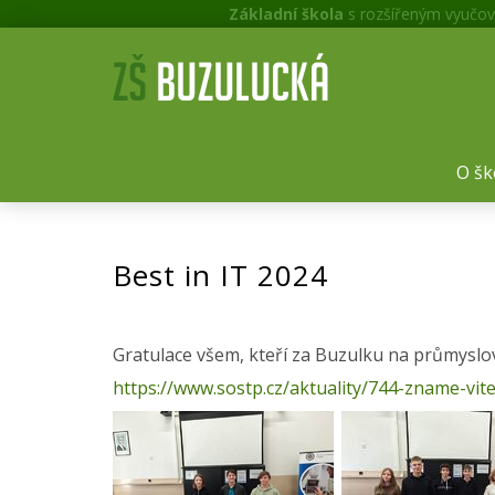
Základní škola
s rozšířeným vyučov
O šk
Best in IT 2024
Gratulace všem, kteří za Buzulku na průmyslovc
https://www.sostp.cz/aktuality/744-zname-vite