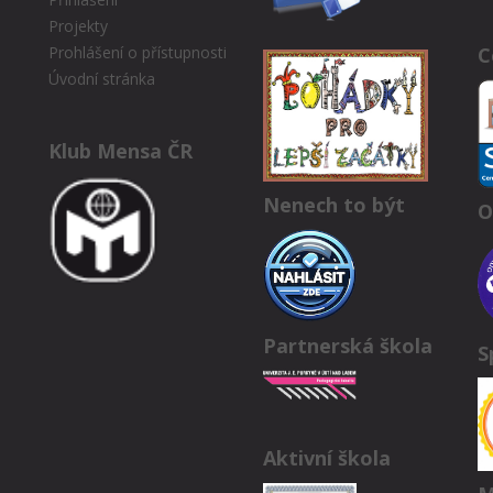
Projekty
C
Prohlášení o přístupnosti
Úvodní stránka
Klub Mensa ČR
Nenech to být
O
Partnerská škola
S
Aktivní škola