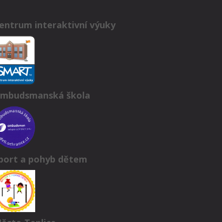
entrum interaktivní výuky
mbudsmanská škola
port a pohyb dětem