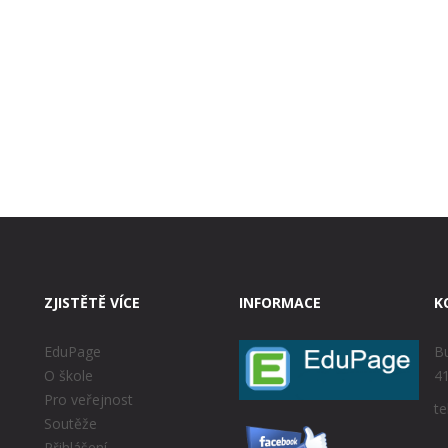
ZJISTĚTĚ VÍCE
INFORMACE
K
EduPage
Bu
O škole
41
Pro veřejnost
te
Soutěže
Přihlášení