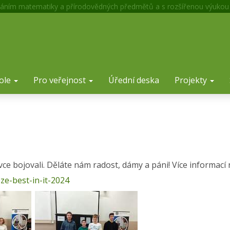
áním matematiky a přírodovědných předmětů a s rozšířenou výukou
ole
Pro veřejnost
Úřední deska
Projekty
e bojovali. Děláte nám radost, dámy a páni! Více informací 
ze-best-in-it-2024