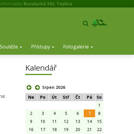
 informatiky
Buzulucká 392, Teplice
Soutěže
Přístupy
Fotogalerie
Kalendář
Srpen 2026
na:
Ne
Po
Út
Stř
Čt
Pá
So
1
2
3
4
5
6
7
8
9
10
11
12
13
14
15
16
17
18
19
20
21
22