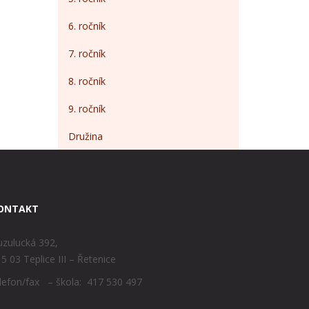
6. ročník
7. ročník
8. ročník
9. ročník
Družina
ONTAKT
zulucká 392,
5 03 Teplice III – Řetenice
lefon/fax – škola: 417 530 497