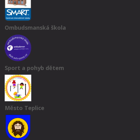
Ombudsmanská škola
Sport a pohyb dětem
Město Teplice