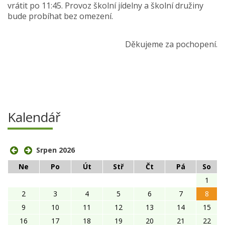
vrátit po 11:45. Provoz školní jídelny a školní družiny
bude probíhat bez omezení.
Děkujeme za pochopení.
Kalendář
Srpen 2026
Ne
Po
Út
Stř
Čt
Pá
So
1
2
3
4
5
6
7
8
9
10
11
12
13
14
15
16
17
18
19
20
21
22