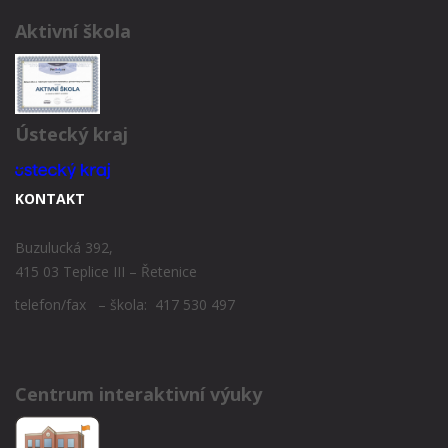
Aktivní škola
Ústecký kraj
KONTAKT
Buzulucká 392,
415 03 Teplice III – Řetenice
telefon/fax – škola: 417 530 497
Centrum interaktivní výuky