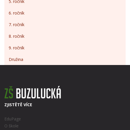
5. ročník
6. ročník
7. ročník
8. ročník
9. ročník
Družina
ZJISTĚTĚ VÍCE
EduPage
O škole