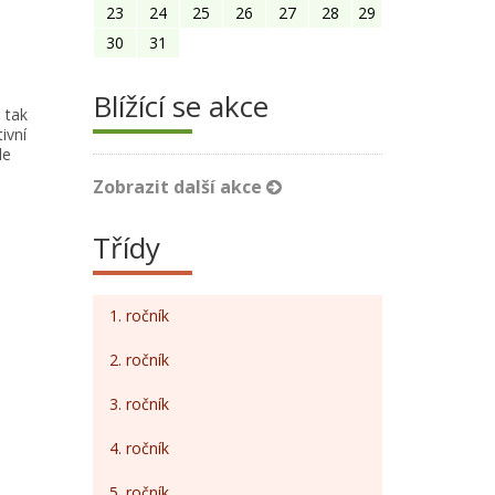
23
24
25
26
27
28
29
30
31
Blížící se akce
 tak
ivní
le
Zobrazit další akce
Třídy
1. ročník
2. ročník
3. ročník
4. ročník
5. ročník