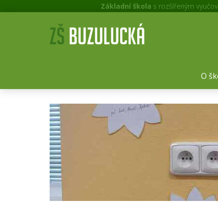
Základní škola
s rozšířeným vyučov
O šk