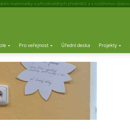
áním matematiky a přírodovědných předmětů a s rozšířenou výukou
ole
Pro veřejnost
Úřední deska
Projekty