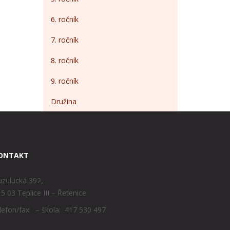
6. ročník
7. ročník
8. ročník
9. ročník
Družina
ONTAKT
zulucká 392,
5 03 Teplice III – Řetenice
lefon/fax – škola: 417 530 497