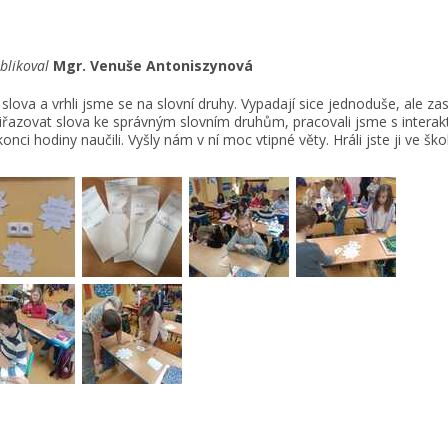
blikoval
Mgr. Venuše Antoniszynová
a a vrhli jsme se na slovní druhy. Vypadají sice jednoduše, ale zas
řiřazovat slova ke správným slovním druhům, pracovali jsme s interakt
onci hodiny naučili. Vyšly nám v ní moc vtipné věty. Hráli jste ji ve ško