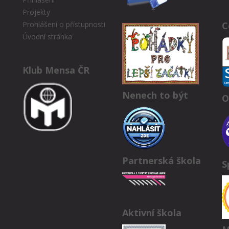
Projekty
C
Prohlášení o přístupnosti
Úvodní stránka
Klub Mensa ČR
Nenech to být
O
Partnerská škola
S
Aktivní škola