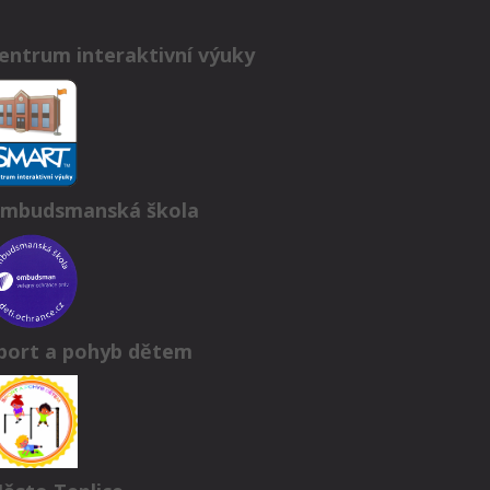
entrum interaktivní výuky
mbudsmanská škola
port a pohyb dětem