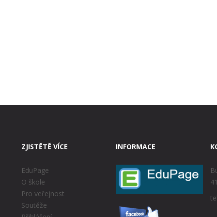
ZJISTĚTĚ VÍCE
INFORMACE
K
EduPage
Bu
O škole
41
Pro veřejnost
te
Soutěže
Přihlášení