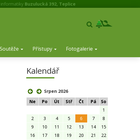
 informatiky
Buzulucká 392, Teplice
Soutěže
Přístupy
Fotogalerie
Kalendář
Srpen 2026
Ne
Po
Út
Stř
Čt
Pá
So
1
2
3
4
5
6
7
8
9
10
11
12
13
14
15
16
17
18
19
20
21
22