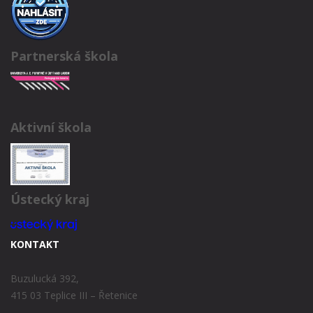
Partnerská škola
Aktivní škola
Ústecký kraj
KONTAKT
Buzulucká 392,
415 03 Teplice III – Řetenice