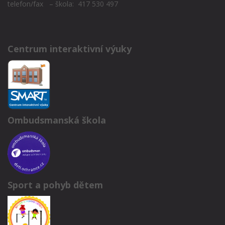
telefon/fax – škola: 417 530 497
Centrum interaktivní výuky
Ombudsmanská škola
Sport a pohyb dětem