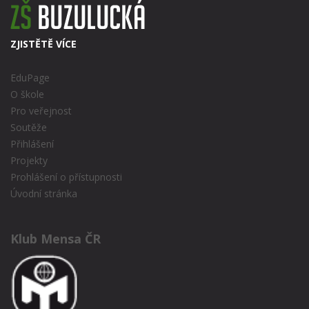
ZJISTĚTĚ VÍCE
EduPage
O škole
Pro veřejnost
Soutěže
Přihlášení
Projekty
Prohlášení o přístupnosti
Úvodní stránka
Klub Mensa ČR