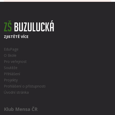
ZJISTĚTĚ VÍCE
EduPage
O škole
Pro veřejnost
Soutěže
Přihlášení
Projekty
Prohlášení o přístupnosti
Úvodní stránka
Klub Mensa ČR