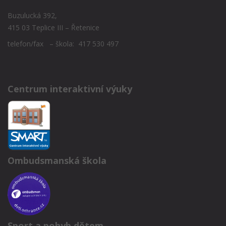
Buzulucká 392,
415 03 Teplice III – Řetenice
telefon/fax – škola: 417 530 497
Centrum interaktivní výuky
Ombudsmanská škola
Sport a pohyb dětem