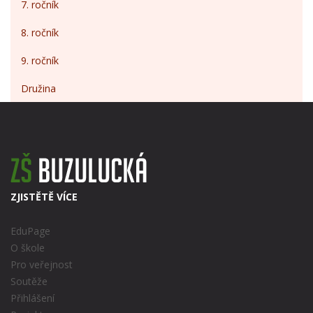
7. ročník
8. ročník
9. ročník
Družina
ZJISTĚTĚ VÍCE
EduPage
O škole
Pro veřejnost
Soutěže
Přihlášení