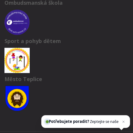
Ombudsmanská škola
Sport a pohyb dětem
Město Teplice
Potřebujete poradit?
Zeptejte se našeho
asiste