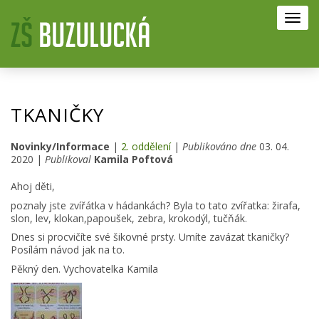
Toggl
navig
TKANIČKY
Novinky/Informace
|
2. oddělení
|
Publikováno dne
03. 04.
2020 |
Publikoval
Kamila Poftová
Ahoj děti,
poznaly jste zvířátka v hádankách? Byla to tato zvířatka: žirafa,
slon, lev, klokan,papoušek, zebra, krokodýl, tučňák.
Dnes si procvičíte své šikovné prsty. Umíte zavázat tkaničky?
Posílám návod jak na to.
Pěkný den. Vychovatelka Kamila