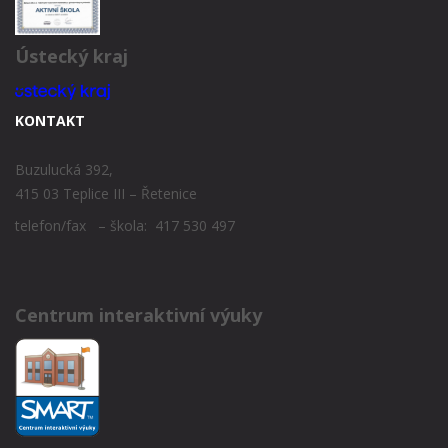
Ústecký kraj
KONTAKT
Buzulucká 392,
415 03 Teplice III – Řetenice
telefon/fax – škola: 417 530 497
Centrum interaktivní výuky