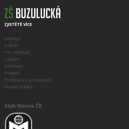
ZJISTĚTĚ VÍCE
EduPage
O škole
Pro veřejnost
Soutěže
Přihlášení
Projekty
Prohlášení o přístupnosti
Úvodní stránka
Klub Mensa ČR