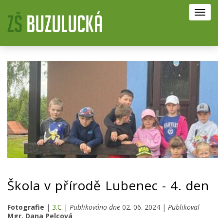
Toggl
navig
Škola v přírodě Lubenec - 4. den
Fotografie
|
3.C
|
Publikováno dne
02. 06. 2024 |
Publikoval
Mgr. Dana Pelcová