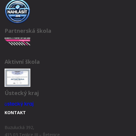
Partnerská škola
Aktivní škola
Ústecký kraj
KONTAKT
Buzulucká 392,
415 03 Teplice III – Řetenice