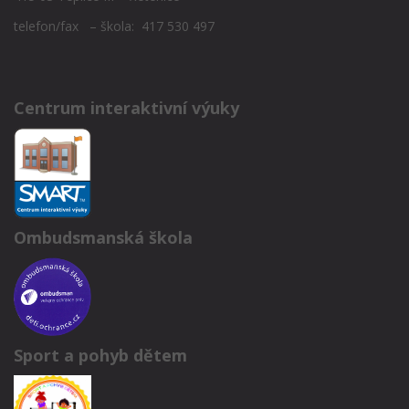
telefon/fax – škola: 417 530 497
Centrum interaktivní výuky
Ombudsmanská škola
Sport a pohyb dětem