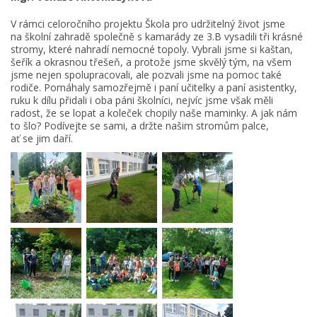
V rámci celoročního projektu Škola pro udržitelný život jsme
na školní zahradě společně s kamarády ze 3.B vysadili tři krásné
stromy, které nahradí nemocné topoly. Vybrali jsme si kaštan,
šeřík a okrasnou třešeň, a protože jsme skvělý tým, na všem
jsme nejen spolupracovali, ale pozvali jsme na pomoc také
rodiče. Pomáhaly samozřejmě i paní učitelky a paní asistentky,
ruku k dílu přidali i oba páni školníci, nejvíc jsme však měli
radost, že se lopat a koleček chopily naše maminky. A jak nám
to šlo? Podívejte se sami, a držte našim stromům palce,
ať se jim daří.