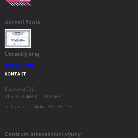
Aktivní škola
Ústecký kraj
KONTAKT
Buzulucká 392,
415 03 Teplice III – Řetenice
telefon/fax – škola: 417 530 497
Centrum interaktivní výuky