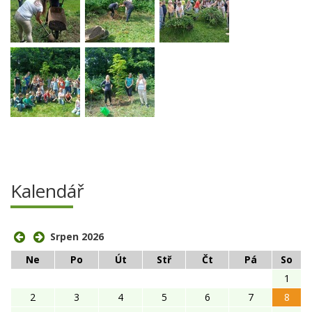
Kalendář
Srpen 2026
Ne
Po
Út
Stř
Čt
Pá
So
1
2
3
4
5
6
7
8