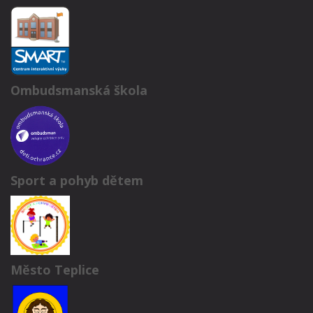
Ombudsmanská škola
Sport a pohyb dětem
Město Teplice