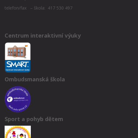
telefon/fax – škola: 417 530 497
Centrum interaktivní výuky
Ombudsmanská škola
Sport a pohyb dětem