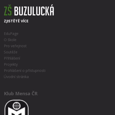
ZJISTĚTĚ VÍCE
EduPage
O škole
Pro veřejnost
Soutěže
Přihlášení
Projekty
Prohlášení o přístupnosti
Úvodní stránka
Klub Mensa ČR