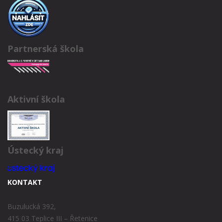
Partnerská škola
Aktivní škola
Ústecký kraj
KONTAKT
Buzulucká 392,
415 03 Teplice III – Řetenice