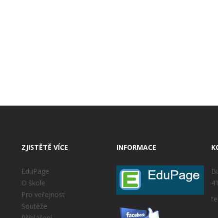
ZJISTĚTĚ VÍCE
INFORMACE
K
EduPage
Bu
O škole
41
Pro veřejnost
te
Soutěže
Přihlášení