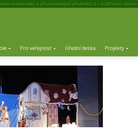
áním matematiky a přírodovědných předmětů a s rozšířenou výukou
ole
Pro veřejnost
Úřední deska
Projekty