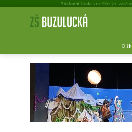
Základní škola
s rozšířeným vyučov
O šk