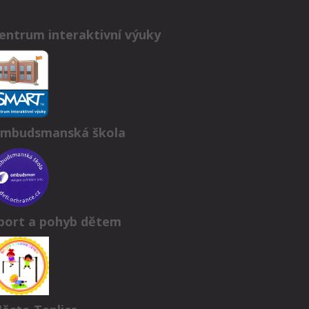
entrum interaktivní výuky
mbudsmanská škola
port a pohyb dětem