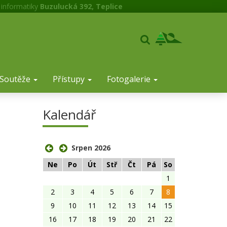
 informatiky
Buzulucká 392, Teplice
Soutěže
Přístupy
Fotogalerie
Kalendář
Srpen 2026
Ne
Po
Út
Stř
Čt
Pá
So
1
2
3
4
5
6
7
8
9
10
11
12
13
14
15
16
17
18
19
20
21
22