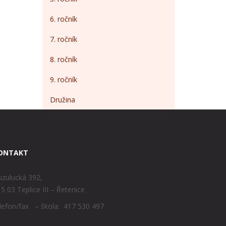
6. ročník
7. ročník
8. ročník
9. ročník
Družina
ONTAKT
zulucká 392,
5 03 Teplice III – Řetenice
lefon/fax – škola: 417 530 497