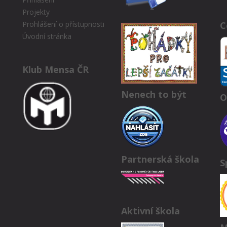
Projekty
C
Prohlášení o přístupnosti
Úvodní stránka
Klub Mensa ČR
Nenech to být
O
Partnerská škola
S
Aktivní škola