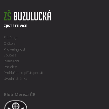
ZJISTĚTĚ VÍCE
EduPage
O škole
Pro veřejnost
Soutěže
Přihlášení
Projekty
Prohlášení o přístupnosti
Úvodní stránka
Klub Mensa ČR