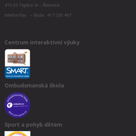
415 03 Teplice III – Řetenice
telefon/fax – škola: 417 530 497
Centrum interaktivní výuky
Ombudsmanská škola
Sport a pohyb dětem