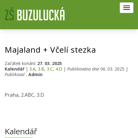
Toggl
navig
Majaland + Včelí stezka
Začátek konání:
27. 03. 2025
Kalendář
|
3.A
,
3.B
,
3.C
,
4.D
|
Publikováno dne
06. 03. 2025 |
Publikoval
. Admin
Praha, 2.ABC, 3.D
Kalendář