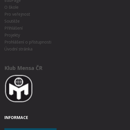
EduPage
O škole
Pro veřejnost
Soutěže
Přihlášení
Projekty
Prohlášení o přístupnosti
Úvodní stránka
Klub Mensa ČR
INFORMACE