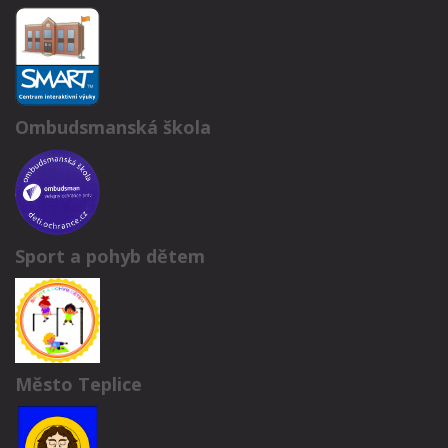
Ombudsmanská škola
Sport a pohyb dětem
Město Teplice