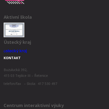
Aktivní škola
Ústecký kraj
KONTAKT
Buzulucká 392,
415 03 Teplice III – Řetenice
telefon/fax – škola: 417 530 497
Centrum interaktivní výuky