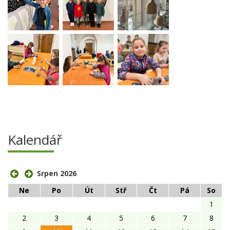
Kalendář
Srpen 2026
Ne
Po
Út
Stř
Čt
Pá
So
1
2
3
4
5
6
7
8