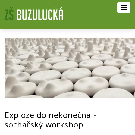
Toggl
navig
Exploze do nekonečna -
sochařský workshop