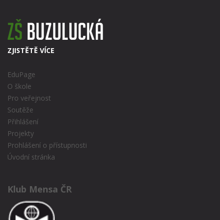
ZJISTĚTĚ VÍCE
EduPage
O škole
Pro veřejnost
Soutěže
Přihlášení
Projekty
Prohlášení o přístupnosti
Úvodní stránka
Klub Mensa ČR