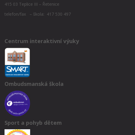
415 03 Teplice III – Řetenice
telefon/fax – škola: 417 530 497
Centrum interaktivní výuky
Ombudsmanská škola
Sport a pohyb dětem