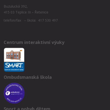
Buzulucká 392,
415 03 Teplice III – Řetenice
telefon/fax – škola: 417 530 497
Centrum interaktivní výuky
Ombudsmanská škola
Sport a pohyb dětem