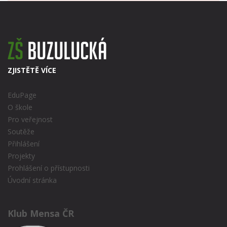
ZJISTĚTĚ VÍCE
EduPage
O škole
Pro veřejnost
Soutěže
Přihlášení
Projekty
Prohlášení o přístupnosti
Úvodní stránka
Klub Mensa ČR