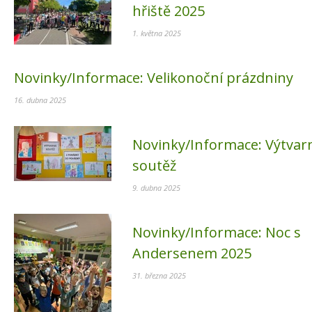
hřiště 2025
1. května 2025
Novinky/Informace:
Velikonoční prázdniny
16. dubna 2025
Novinky/Informace:
Výtvar
soutěž
9. dubna 2025
Novinky/Informace:
Noc s
Andersenem 2025
31. března 2025