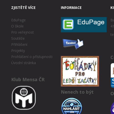
ZJISTĚTĚ VÍCE
INFORMACE
K
EduPage
Bu
O škole
41
Pro veřejnost
te
Soutěže
Přihlášení
Projekty
C
Prohlášení o přístupnosti
Úvodní stránka
Klub Mensa ČR
Nenech to být
O