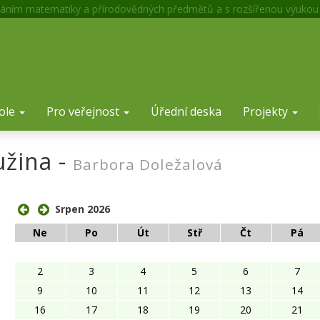
áním matematiky a přírodovědných předmětů a s rozšířenou výukou
ole
Pro veřejnost
Úřední deska
Projekty
užina -
Barbora Doležalová
ose
Srpen 2026
Ne
Po
Út
Stř
Čt
Pá
2
3
4
5
6
7
9
10
11
12
13
14
16
17
18
19
20
21