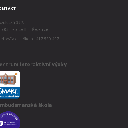
ONTAKT
zulucká 392,
5 03 Teplice III – Řetenice
lefon/fax – škola: 417 530 497
entrum interaktivní výuky
mbudsmanská škola