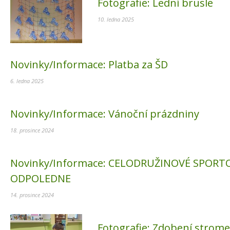
Fotografie:
Lední brusle
10. ledna 2025
Novinky/Informace:
Platba za ŠD
6. ledna 2025
Novinky/Informace:
Vánoční prázdniny
18. prosince 2024
Novinky/Informace:
CELODRUŽINOVÉ SPORT
ODPOLEDNE
14. prosince 2024
Fotografie:
Zdobení strom