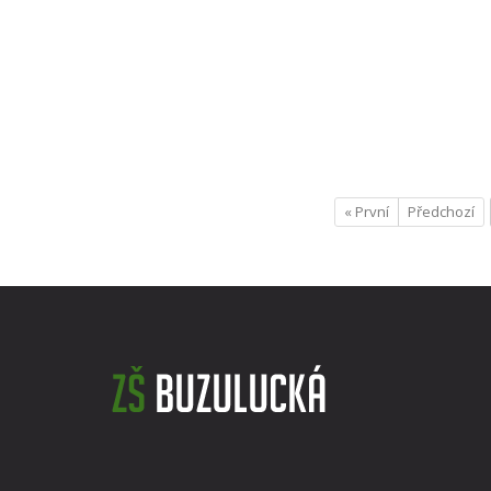
« První
Předchozí