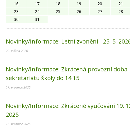
16
17
18
19
20
21
23
24
25
26
27
28
30
31
Novinky/Informace:
Letní zvonění - 25. 5. 202
22. května 2026
Novinky/Informace:
Zkrácená provozní doba
sekretariátu školy do 14:15
17. prosince 2025
Novinky/Informace:
Zkrácené vyučování 19. 1
2025
15. prosince 2025