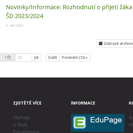
Novinky/Informace:
Rozhodnutí o přijetí žáka
ŠD 2023/2024
6. září 2023
Zobrazit archivn
1
Jdi
Další
Poslední (12) »
ZJISTĚTĚ VÍCE
INFORMACE
K
EduPage
Bu
O škole
41
Pro veřejnost