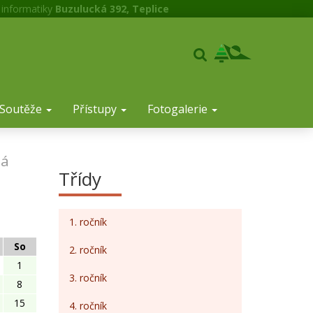
 informatiky
Buzulucká 392, Teplice
Soutěže
Přístupy
Fotogalerie
á
Třídy
1. ročník
So
2. ročník
1
3. ročník
8
15
4. ročník