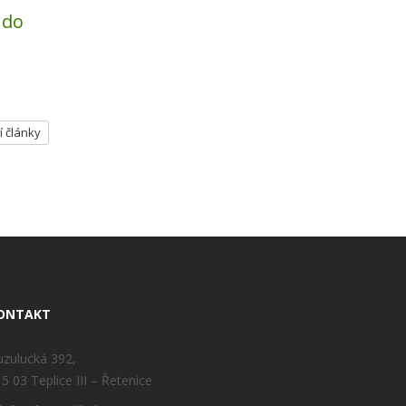
 do
í články
ONTAKT
zulucká 392,
5 03 Teplice III – Řetenice