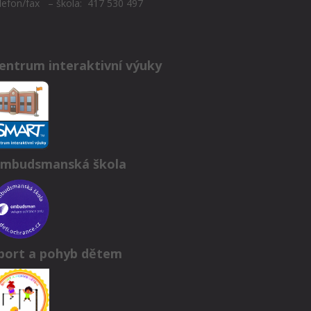
lefon/fax – škola: 417 530 497
entrum interaktivní výuky
mbudsmanská škola
port a pohyb dětem