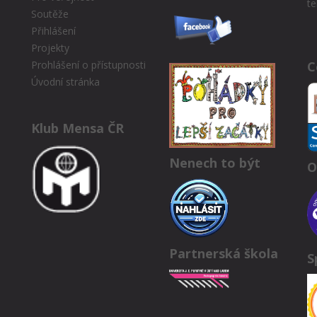
te
Soutěže
Přihlášení
Projekty
C
Prohlášení o přístupnosti
Úvodní stránka
Klub Mensa ČR
Nenech to být
O
Partnerská škola
S