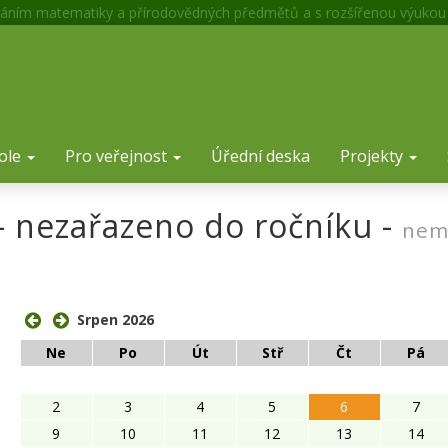
áním matematiky a přírodovědných předmětů a s rozšířenou výukou
ole
Pro veřejnost
Úřední deska
Projekty
 - nezařazeno do ročníku -
nem
ose
Srpen 2026
Ne
Po
Út
Stř
Čt
Pá
2
3
4
5
6
7
9
10
11
12
13
14