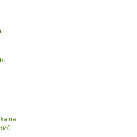
í
tu
ka na
dičů