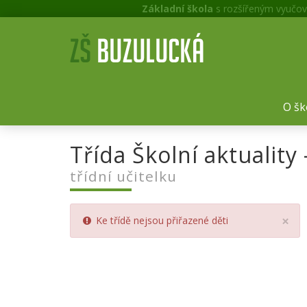
Základní škola
s rozšířeným vyučov
O šk
Třída Školní aktuality
třídní učitelku
Cl
×
Ke třídě nejsou přiřazené děti