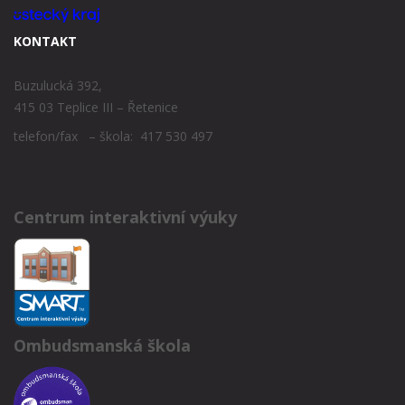
KONTAKT
Buzulucká 392,
415 03 Teplice III – Řetenice
telefon/fax – škola: 417 530 497
Centrum interaktivní výuky
Ombudsmanská škola