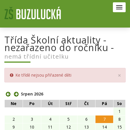
Toggl
navig
Třída Školní aktuality -
nezařazeno do ročníku -
nemá třídní učitelku
Clo
×
Ke třídě nejsou přiřazené děti
Srpen 2026
Ne
Po
Út
Stř
Čt
Pá
So
1
2
3
4
5
6
7
8
9
10
11
12
13
14
15