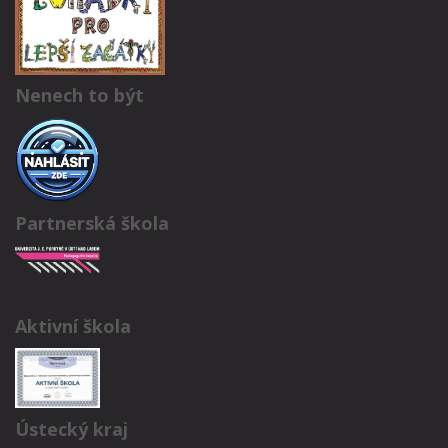
Nenech to být
Partnerská škola
Aktivní škola
Ústecký kraj