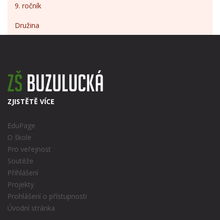
9. ročník
Družina
ZJISTĚTĚ VÍCE
EduPage
O škole
Pro veřejnost
Soutěže
Přihlášení
Projekty
Prohlášení o přístupnosti
Úvodní stránka