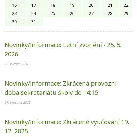
16
17
18
19
20
21
22
23
24
25
26
27
28
29
30
31
Novinky/Informace:
Letní zvonění - 25. 5.
2026
22. května 2026
Novinky/Informace:
Zkrácená provozní
doba sekretariátu školy do 14:15
17. prosince 2025
Novinky/Informace:
Zkrácené vyučování 19.
12. 2025