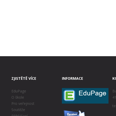
ZJISTĚTĚ VÍCE
INFORMACE
K
EduPage
Bu
O škole
41
Pro veřejnost
te
Soutěže
Přihlášení