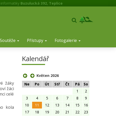
 informatiky
Buzulucká 392, Teplice
Soutěže
Přístupy
Fotogalerie
Kalendář
Květen 2026
vé žáky
Ne
Po
Út
Stř
Čt
Pá
So
oví žáci
1
2
nci celé
3
4
5
6
7
8
9
10
11
12
13
14
15
16
ho kola
17
18
19
20
21
22
23