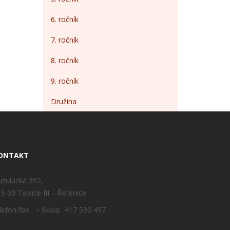
6. ročník
7. ročník
8. ročník
9. ročník
Družina
ONTAKT
zulucká 392,
5 03 Teplice III – Řetenice
lefon/fax – škola: 417 530 497