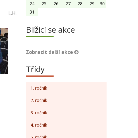
24
25
26
27
28
29
30
31
L.H.
Blížící se akce
Zobrazit další akce
Třídy
1. ročník
2. ročník
3. ročník
4. ročník
5. ročník