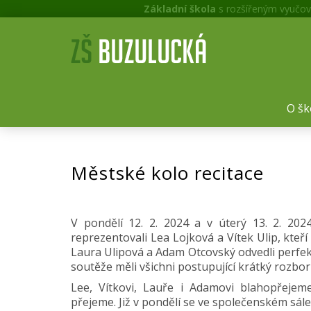
Základní škola
s rozšířeným vyučov
O šk
Městské kolo recitace
V pondělí 12. 2. 2024 a v úterý 13. 2. 202
reprezentovali Lea Lojková a Vítek Ulip, kteř
Laura Ulipová a Adam Otcovský odvedli perfekt
soutěže měli všichni postupující krátký rozbor 
Lee, Vítkovi, Lauře i Adamovi blahopřejeme
přejeme. Již v pondělí se ve společenském sále