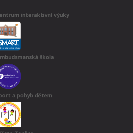
entrum interaktivní výuky
mbudsmanská škola
port a pohyb dětem