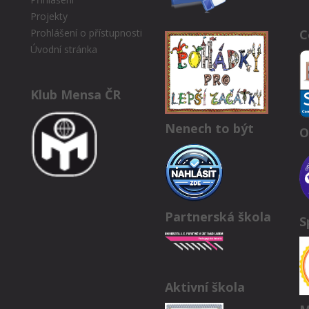
Projekty
C
Prohlášení o přístupnosti
Úvodní stránka
Klub Mensa ČR
Nenech to být
O
Partnerská škola
S
Aktivní škola