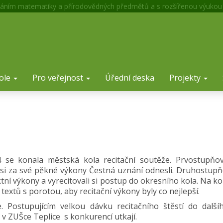
áním matematiky a přírodovědných předmětů a s rozšířenou výukou
ole
Pro veřejnost
Úřední deska
Projekty
4 se konala městská kola recitační soutěže. Prvostupňo
í si za své pěkné výkony Čestná uznání odnesli. Druhostupň
ní výkony a vyrecitovali si postup do okresního kola. Na ko
textů s porotou, aby recitační výkony byly co nejlepší.
. Postupujícím velkou dávku recitačního štěstí do další
 v ZUŠce Teplice s konkurencí utkají.